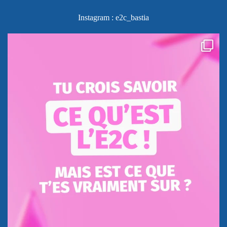
Instagram : e2c_bastia